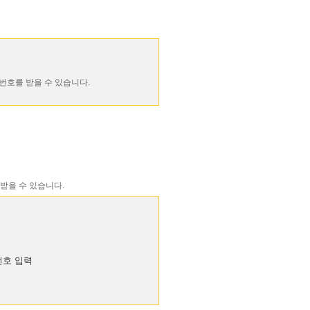
밀번호를 받을 수 있습니다.
받을 수 있습니다.
호 입력