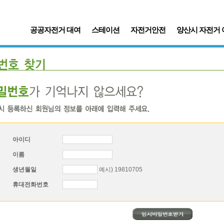
공공자전거 대여
스테이션
자전거안전
양산시 자전거 
아이디
이름
생년월일
예시) 19810705
휴대전화번호